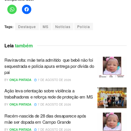
Tags:
Destaque
MS
Notícias
Polícia
Leia
também
Reviravolta: mãe teria admitido que bebê não foi
sequestrada e polícia apura entrega por dívida do
pai
BY
ONÇA PINTADA
7 DE AGOSTO DE 2026
Ação leva orientação sobre violência a
trabalhadores e reforça rede de proteção em MS
BY
ONÇA PINTADA
7 DE AGOSTO DE 2026
Recém-nascida de 28 dias desaparece após
mãe ser dopada em Campo Grande
BY
ONÇA PINTADA
7 DE AGOSTO DE 2026