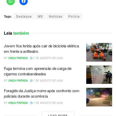
Tags:
Destaque
MS
Notícias
Polícia
Leia
também
Jovem fica ferida após cair de bicicleta elétrica
em frente a anfiteatro
BY
ONÇA PINTADA
7 DE AGOSTO DE 2026
Fuga termina com apreensão de carga de
cigarros contrabandeados
BY
ONÇA PINTADA
7 DE AGOSTO DE 2026
Foragido da Justiça morre após confronto com
policiais durante ocorrência
BY
ONÇA PINTADA
7 DE AGOSTO DE 2026
LOAD MORE