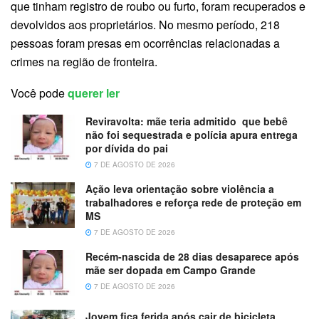
que tinham registro de roubo ou furto, foram recuperados e
devolvidos aos proprietários. No mesmo período, 218
pessoas foram presas em ocorrências relacionadas a
crimes na região de fronteira.
Você pode
querer ler
Reviravolta: mãe teria admitido que bebê
não foi sequestrada e polícia apura entrega
por dívida do pai
7 DE AGOSTO DE 2026
Ação leva orientação sobre violência a
trabalhadores e reforça rede de proteção em
MS
7 DE AGOSTO DE 2026
Recém-nascida de 28 dias desaparece após
mãe ser dopada em Campo Grande
7 DE AGOSTO DE 2026
Jovem fica ferida após cair de bicicleta