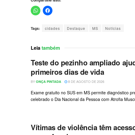
Compartilhe isso:
Tags:
cidades
Destaque
MS
Notícias
Leia
também
Teste do pezinho ampliado ajud
primeiros dias de vida
BY
8 DE AGOSTO DE 2026
ONÇA PINTADA
Exame gratuito no SUS em MS permite diagnóstico pr
celebrado o Dia Nacional da Pessoa com Atrofia Muscul
Vítimas de violência têm acess