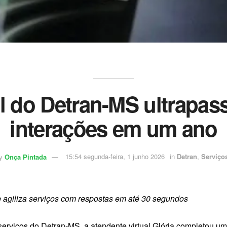
l do Detran-MS ultrapas
interações em um ano
y
Onça Pintada
15:54 segunda-feira, 1 junho 2026
in
Detran
,
Serviço
 e agiliza serviços com respostas em até 30 segundos
 serviços do Detran-MS, a atendente virtual Glória completou 