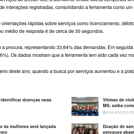
 de interações registradas, consolidando a ferramenta como um 
ce orientações rápidas sobre serviços como licenciamento, débi
mpo médio de resposta é de cerca de 30 segundos.
m a procura, representando 33,64% das demandas. Em seguida 
,86%). Os dados mostram que a ferramenta tem sido cada vez mais
eiro deste ano, quando a busca por serviços aumentou e a plat
identificar doenças raras
Vítimas de vio
MS; saiba com
8 DE AGOSTO DE
ão às mulheres será lançada
Doação de san
osto
estoques abas