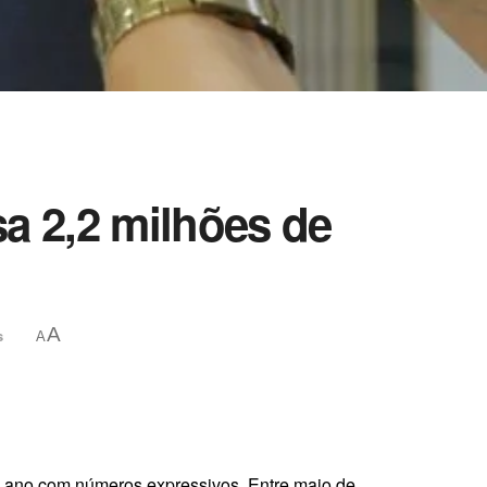
sa 2,2 milhões de
A
s
A
um ano com números expressivos. Entre maio de