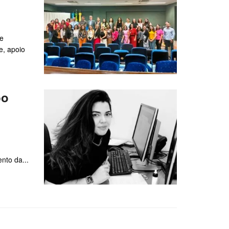
ue
e, apoio
po
nto da...