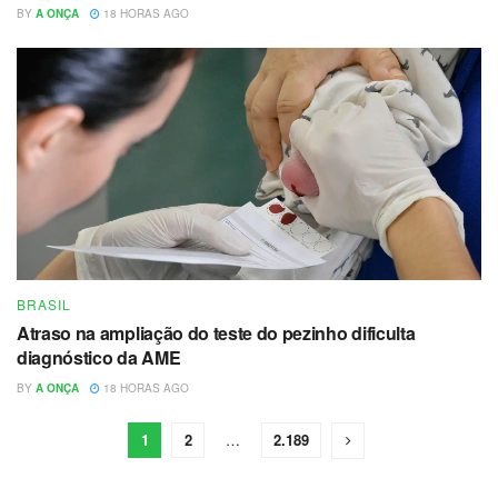
BY
A ONÇA
18 HORAS AGO
BRASIL
Atraso na ampliação do teste do pezinho dificulta
diagnóstico da AME
BY
A ONÇA
18 HORAS AGO
1
2
…
2.189