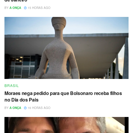
BY
A ONÇA
15 HORAS AGO
BRASIL
Moraes nega pedido para que Bolsonaro receba filhos
no Dia dos Pais
BY
A ONÇA
16 HORAS AGO