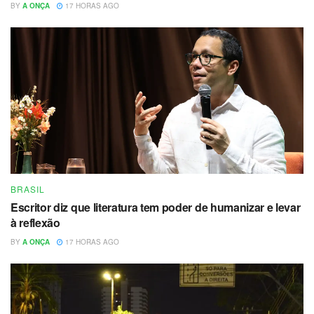
BY
A ONÇA
17 HORAS AGO
BRASIL
Escritor diz que literatura tem poder de humanizar e levar
à reflexão
BY
A ONÇA
17 HORAS AGO