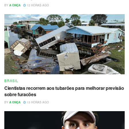
BY
A ONÇA
12 HORAS AGO
BRASIL
Cientistas recorrem aos tubarões para melhorar previsão
sobre furacões
BY
A ONÇA
13 HORAS AGO