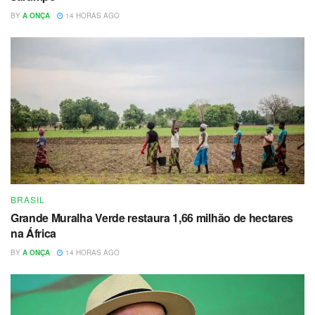
BY
A ONÇA
14 HORAS AGO
BRASIL
Grande Muralha Verde restaura 1,66 milhão de hectares
na África
BY
A ONÇA
14 HORAS AGO