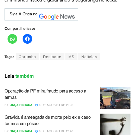
Siga A Onça no
Compartilhe isso:
Tags:
Corumbá
Destaque
MS
Notícias
Leia
também
Operação da PF mira fraude para acesso a
armas
BY
ONÇA PINTADA
6 DE AGOSTO DE 2026
Grávida é ameaçada de morte pelo ex e caso
termina em prisão
BY
ONÇA PINTADA
6 DE AGOSTO DE 2026