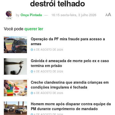
destrói telhado
A
by
Onça Pintada
16:15 sexta-feira, 3 julho 2026
A
Você pode
querer ler
Operação da PF mira fraude para acesso a
armas
6 DE AGOSTO DE 2026
Grávida é ameaçada de morte pelo ex e caso
termina em prisão
6 DE AGOSTO DE 2026
Creche clandestina que atendia crianças em
condições irregulares é fechada
6 DE AGOSTO DE 2026
Homem morre após disparar contra equipe da
PM durante cumprimento de mandado
6 DE AGOSTO DE 2026