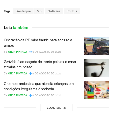
Tags:
Destaque
MS
Notícias
Polícia
Leia
também
Operação da PF mira fraude para acesso a
armas
BY
ONÇA PINTADA
6 DE AGOSTO DE 2026
Grávida é ameaçada de morte pelo ex e caso
termina em prisão
BY
ONÇA PINTADA
6 DE AGOSTO DE 2026
Creche clandestina que atendia crianças em
condições irregulares é fechada
BY
ONÇA PINTADA
6 DE AGOSTO DE 2026
LOAD MORE