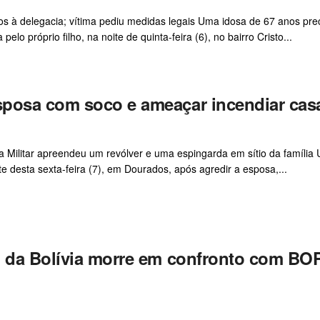
s à delegacia; vítima pediu medidas legais Uma idosa de 67 anos pre
o próprio filho, na noite de quinta-feira (6), no bairro Cristo...
sposa com soco e ameaçar incendiar cas
a Militar apreendeu um revólver e uma espingarda em sítio da família
te desta sexta-feira (7), em Dourados, após agredir a esposa,...
o da Bolívia morre em confronto com BO