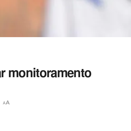
lar monitoramento
A
A