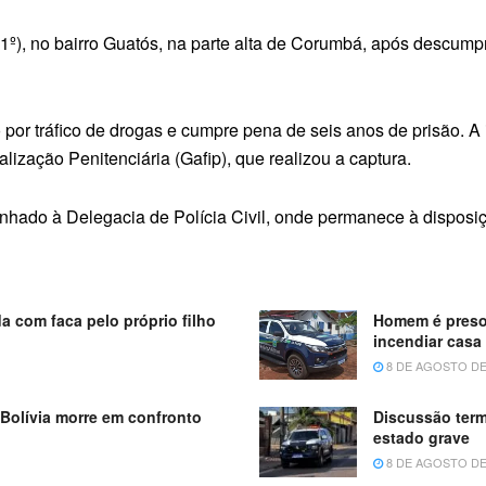
1º), no bairro Guatós, na parte alta de Corumbá, após descump
or tráfico de drogas e cumpre pena de seis anos de prisão. A i
ização Penitenciária (Gafip), que realizou a captura.
nhado à Delegacia de Polícia Civil, onde permanece à disposiç
a com faca pelo próprio filho
Homem é preso
incendiar casa
8 DE AGOSTO DE
 Bolívia morre em confronto
Discussão ter
estado grave
8 DE AGOSTO DE