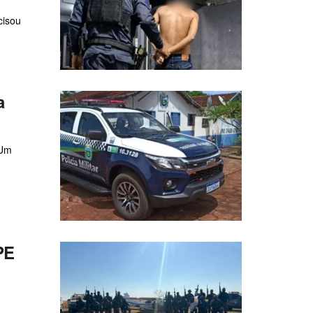
cisou
a
 Um
PE