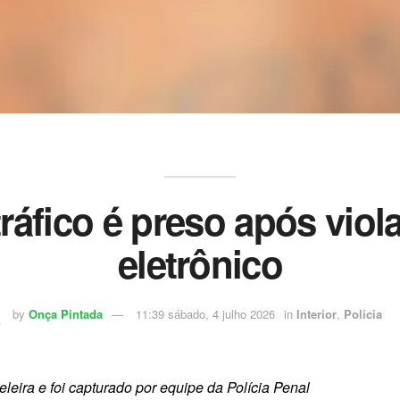
áfico é preso após vio
eletrônico
by
Onça Pintada
11:39 sábado, 4 julho 2026
in
Interior
,
Polícia
eira e foi capturado por equipe da Polícia Penal