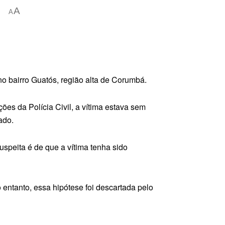
A
A
no bairro Guatós, região alta de Corumbá.
es da Polícia Civil, a vítima estava sem
ado.
uspeita é de que a vítima tenha sido
 entanto, essa hipótese foi descartada pelo