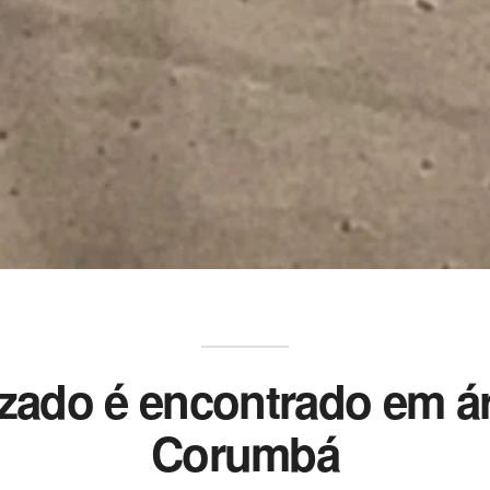
zado é encontrado em á
Corumbá