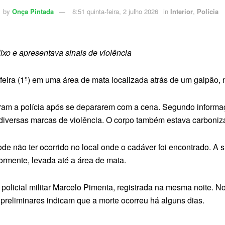
by
Onça Pintada
8:51 quinta-feira, 2 julho 2026
in
Interior
,
Polícia
ixo e apresentava sinais de violência
eira (1º) em uma área de mata localizada atrás de um galpão, 
aram a polícia após se depararem com a cena. Segundo informaçõ
 diversas marcas de violência. O corpo também estava carboniz
de não ter ocorrido no local onde o cadáver foi encontrado. A s
ormente, levada até a área de mata.
policial militar Marcelo Pimenta, registrada na mesma noite. No
preliminares indicam que a morte ocorreu há alguns dias.