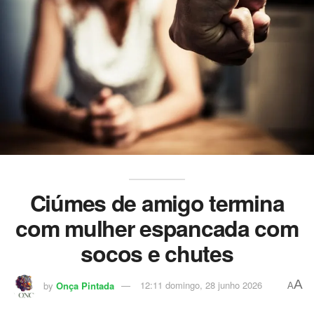
Ciúmes de amigo termina
com mulher espancada com
socos e chutes
A
by
Onça Pintada
12:11 domingo, 28 junho 2026
A