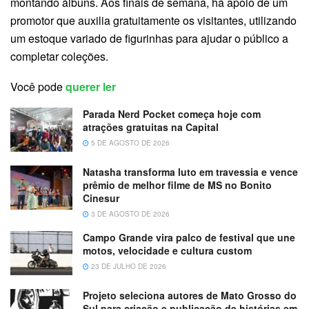
montando álbuns. Aos finais de semana, há apoio de um
promotor que auxilia gratuitamente os visitantes, utilizando
um estoque variado de figurinhas para ajudar o público a
completar coleções.
Você pode
querer ler
Parada Nerd Pocket começa hoje com
atrações gratuitas na Capital
5 DE AGOSTO DE 2026
Natasha transforma luto em travessia e vence
prêmio de melhor filme de MS no Bonito
Cinesur
3 DE AGOSTO DE 2026
Campo Grande vira palco de festival que une
motos, velocidade e cultura custom
23 DE JULHO DE 2026
Projeto seleciona autores de Mato Grosso do
Sul para criação e publicação de histórias em