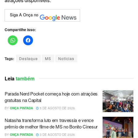
atrações disponíveis.
Siga A Onça no
Compartilhe isso:
Tags:
Destaque
MS
Notícias
Leia
também
Parada Nerd Pocket começa hoje com atrações
gratuitas na Capital
BY
ONÇA PINTADA
5 DE AGOSTO DE 2026
Natasha transforma luto em travessia e vence
prêmio de melhor filme de MS no Bonito Cinesur
BY
ONÇA PINTADA
3 DE AGOSTO DE 2026