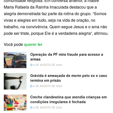
comunidade religiosa. Em conversa anterior, a madre
Maria Rafaela da Rainha Imaculada destacou que a
alegria demonstrada faz parte da rotina do grupo. “Somos
vivas e alegres em tudo, seja na vida de oração, no
trabalho, na convivência. Quem segue Jesus e o ama não
pode ser triste, porque Ele é a verdadeira alegria”, afirmou.
Você pode
querer ler
Operação da PF mira fraude para acesso a
armas
6 DE AGOSTO DE 2026
Grávida é ameaçada de morte pelo ex e caso
termina em prisão
6 DE AGOSTO DE 2026
Creche clandestina que atendia crianças em
condições irregulares é fechada
6 DE AGOSTO DE 2026