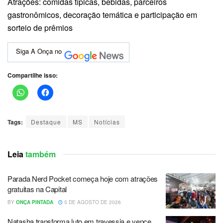
Atrações: comidas típicas, bebidas, parceiros
gastronômicos, decoração temática e participação em
sorteio de prêmios
Siga A Onça no
Compartilhe isso:
Tags:
Destaque
MS
Notícias
Leia
também
Parada Nerd Pocket começa hoje com atrações
gratuitas na Capital
BY
ONÇA PINTADA
5 DE AGOSTO DE 2026
Natasha transforma luto em travessia e vence