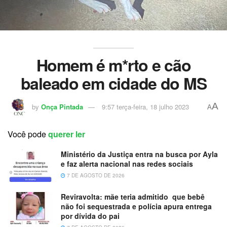
Homem é m*rto e cão
baleado em cidade do MS
A
by
Onça Pintada
9:57 terça-feira, 18 julho 2023
A
Você pode
querer ler
Ministério da Justiça entra na busca por Ayla
e faz alerta nacional nas redes sociais
7 DE AGOSTO DE 2026
Reviravolta: mãe teria admitido que bebê
não foi sequestrada e polícia apura entrega
por dívida do pai