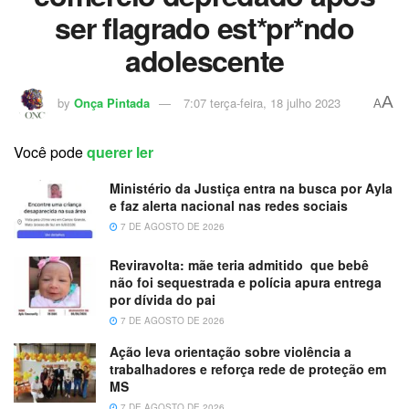
ser flagrado est*pr*ndo
adolescente
A
by
Onça Pintada
7:07 terça-feira, 18 julho 2023
A
Você pode
querer ler
Ministério da Justiça entra na busca por Ayla
e faz alerta nacional nas redes sociais
7 DE AGOSTO DE 2026
Reviravolta: mãe teria admitido que bebê
não foi sequestrada e polícia apura entrega
por dívida do pai
7 DE AGOSTO DE 2026
Ação leva orientação sobre violência a
trabalhadores e reforça rede de proteção em
MS
7 DE AGOSTO DE 2026