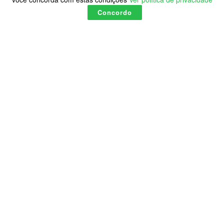
Concordo
Chacina da Candelária:
vítimas são lembradas após
30 anos do crime
A
by
Onça Pintada
12:57 sábado, 22 julho 2023
A
O vermelho intenso da tinta que retocou a pintura na
calçada em frente a Igreja da Candelária, no centro do Rio
de Janeiro, chama a atenção de quem passa. A
representação dos oito meninos e adolescentes mortos a
tiros na madrugada do dia 23 de julho de 1993, no entorno