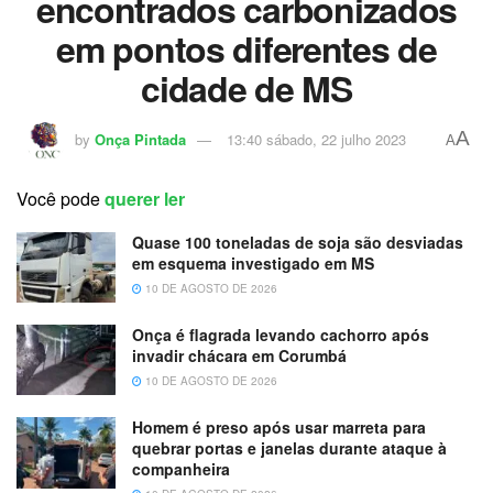
encontrados carbonizados
em pontos diferentes de
cidade de MS
A
by
Onça Pintada
13:40 sábado, 22 julho 2023
A
Você pode
querer ler
Quase 100 toneladas de soja são desviadas
em esquema investigado em MS
10 DE AGOSTO DE 2026
Onça é flagrada levando cachorro após
invadir chácara em Corumbá
10 DE AGOSTO DE 2026
Homem é preso após usar marreta para
quebrar portas e janelas durante ataque à
companheira