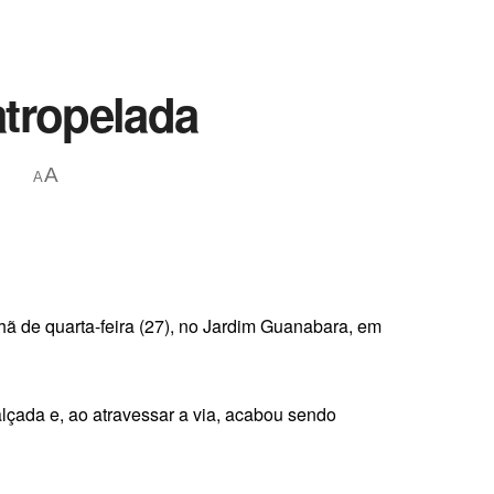
atropelada
A
A
ã de quarta-feira (27), no Jardim Guanabara, em
lçada e, ao atravessar a via, acabou sendo