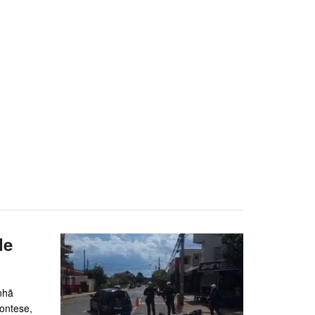
de
nhã
ontese,