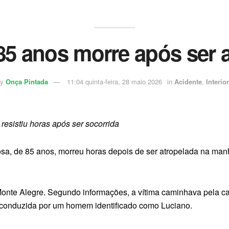
85 anos morre após ser 
y
Onça Pintada
11:04 quinta-feira, 28 maio 2026
in
Acidente
,
Interior
resistiu horas após ser socorrida
sa, de 85 anos, morreu horas depois de ser atropelada na manh
Monte Alegre. Segundo informações, a vítima caminhava pela ca
 conduzida por um homem identificado como Luciano.