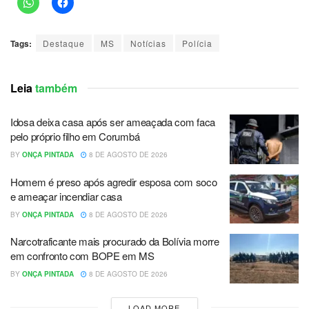
Tags:
Destaque
MS
Notícias
Polícia
Leia
também
Idosa deixa casa após ser ameaçada com faca
pelo próprio filho em Corumbá
BY
ONÇA PINTADA
8 DE AGOSTO DE 2026
Homem é preso após agredir esposa com soco
e ameaçar incendiar casa
BY
ONÇA PINTADA
8 DE AGOSTO DE 2026
Narcotraficante mais procurado da Bolívia morre
em confronto com BOPE em MS
BY
ONÇA PINTADA
8 DE AGOSTO DE 2026
LOAD MORE