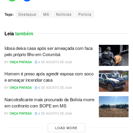
Tags:
Destaque
MS
Notícias
Polícia
Leia
também
Idosa deixa casa após ser ameaçada com faca
pelo próprio filho em Corumbá
BY
ONÇA PINTADA
8 DE AGOSTO DE 2026
Homem é preso após agredir esposa com soco
e ameaçar incendiar casa
BY
ONÇA PINTADA
8 DE AGOSTO DE 2026
Narcotraficante mais procurado da Bolívia morre
em confronto com BOPE em MS
BY
ONÇA PINTADA
8 DE AGOSTO DE 2026
LOAD MORE