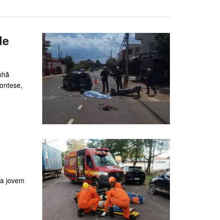
de
nhã
ontese,
ma jovem