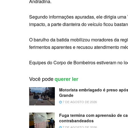
Andradina.
Segundo informações apuradas, ele dirigia uma 
impacto, a parte dianteira do veículo ficou bastan
O barulho da batida mobilizou moradores da regi
ferimentos aparentes e recusou atendimento méd
Equipes do Corpo de Bombeiros estiveram no loca
Você pode
querer ler
Motorista embriagado é preso apó
Grande
7 DE AGOSTO DE 2026
Fuga termina com apreensão de car
contrabandeados
7 DE AGOSTO DE 2026