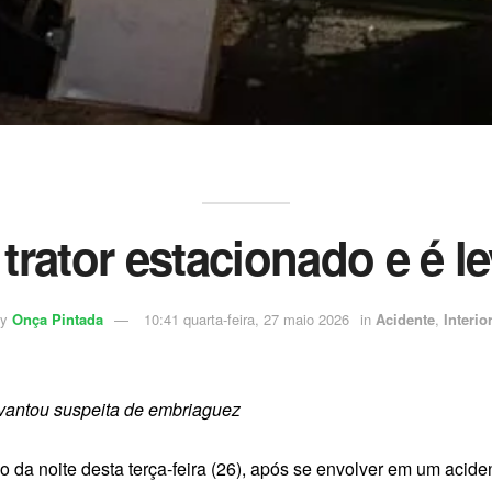
trator estacionado e é l
y
Onça Pintada
10:41 quarta-feira, 27 maio 2026
in
Acidente
,
Interio
evantou suspeita de embriaguez
da noite desta terça-feira (26), após se envolver em um acide