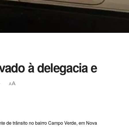
evado à delegacia e
A
r
A
nte de trânsito no bairro Campo Verde, em Nova