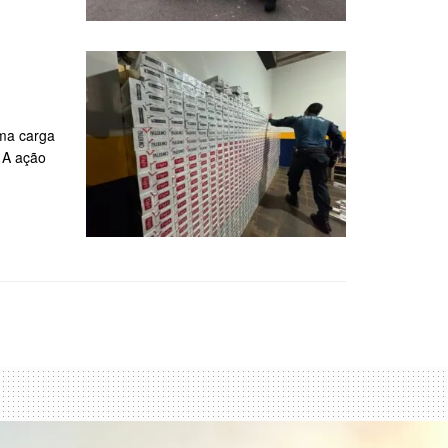
Uma carga
. A ação