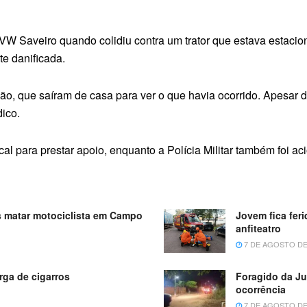
VW Saveiro quando colidiu contra um trator que estava estac
te danificada.
ão, que saíram de casa para ver o que havia ocorrido. Apesar d
ico.
l para prestar apoio, enquanto a Polícia Militar também foi ac
s matar motociclista em Campo
Jovem fica feri
anfiteatro
7 DE AGOSTO DE
ga de cigarros
Foragido da Ju
ocorrência
7 DE AGOSTO DE