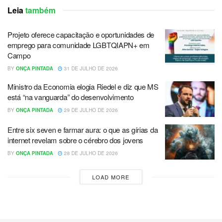
Leia
também
Projeto oferece capacitação e oportunidades de
emprego para comunidade LGBTQIAPN+ em
Campo
BY
ONÇA PINTADA
31 DE JULHO DE 2026
Ministro da Economia elogia Riedel e diz que MS
está “na vanguarda” do desenvolvimento
BY
ONÇA PINTADA
29 DE JULHO DE 2026
Entre six seven e farmar aura: o que as gírias da
internet revelam sobre o cérebro dos jovens
BY
ONÇA PINTADA
28 DE JULHO DE 2026
LOAD MORE