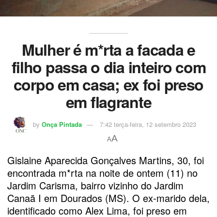
Mulher é m*rta a facada e
filho passa o dia inteiro com
corpo em casa; ex foi preso
em flagrante
by
Onça Pintada
7:42 terça-feira, 12 setembro 2023
A
A
Gislaine Aparecida Gonçalves Martins, 30, foi
encontrada m*rta na noite de ontem (11) no
Jardim Carisma, bairro vizinho do Jardim
Canaã I em Dourados (MS). O ex-marido dela,
identificado como Alex Lima, foi preso em