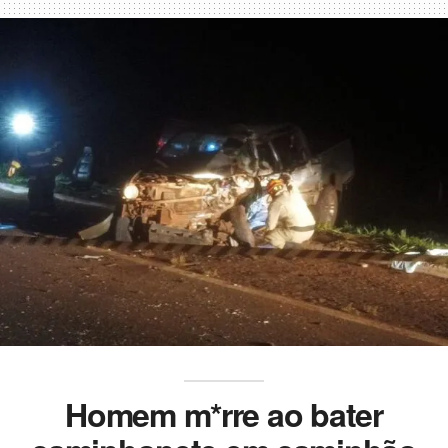
Homem m*rre ao bater