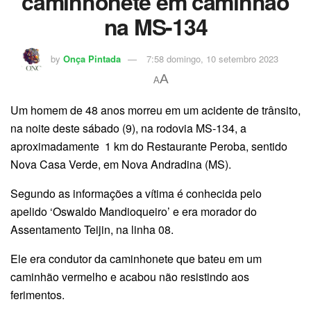
caminhonete em caminhão
na MS-134
by
Onça Pintada
7:58 domingo, 10 setembro 2023
A
A
Um homem de 48 anos morreu em um acidente de trânsito,
na noite deste sábado (9), na rodovia MS-134, a
aproximadamente 1 km do Restaurante Peroba, sentido
Nova Casa Verde, em Nova Andradina (MS).
Segundo as informações a vítima é conhecida pelo
apelido ‘Oswaldo Mandioqueiro’ e era morador do
Assentamento Teijin, na linha 08.
Ele era condutor da caminhonete que bateu em um
caminhão vermelho e acabou não resistindo aos
ferimentos.