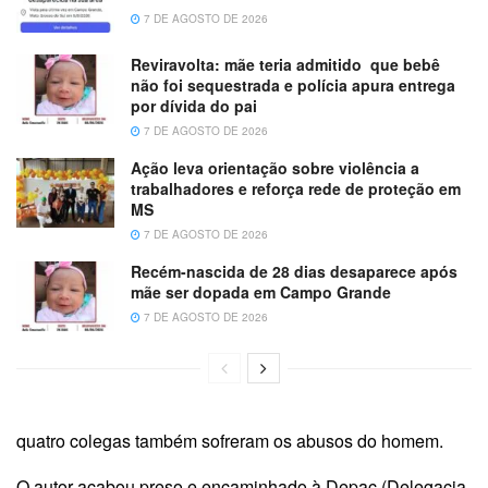
7 DE AGOSTO DE 2026
Reviravolta: mãe teria admitido que bebê
não foi sequestrada e polícia apura entrega
por dívida do pai
7 DE AGOSTO DE 2026
Ação leva orientação sobre violência a
trabalhadores e reforça rede de proteção em
MS
7 DE AGOSTO DE 2026
Recém-nascida de 28 dias desaparece após
mãe ser dopada em Campo Grande
7 DE AGOSTO DE 2026
quatro colegas também sofreram os abusos do homem.
O autor acabou preso e encaminhado à Depac (Delegacia