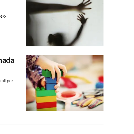
 ex-
chada
mil por