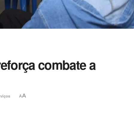
e reforça combate a
A
rviços
A