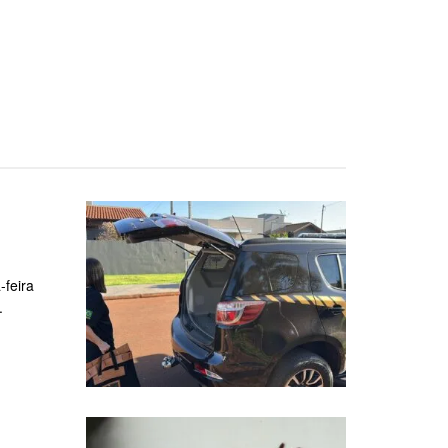
-feira
.