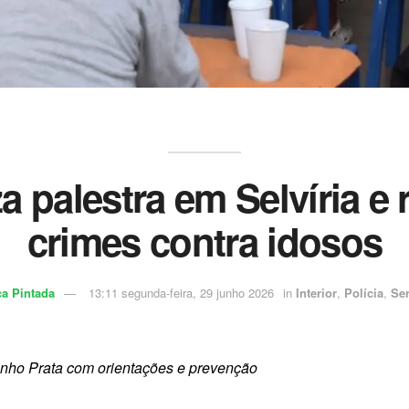
iza palestra em Selvíria 
crimes contra idosos
a Pintada
13:11 segunda-feira, 29 junho 2026
in
Interior
,
Polícia
,
Se
nho Prata com orientações e prevenção