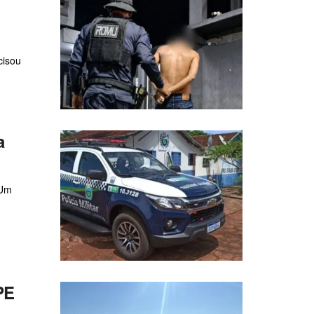
cisou
a
 Um
PE