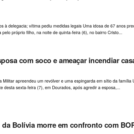
s à delegacia; vítima pediu medidas legais Uma idosa de 67 anos pre
o próprio filho, na noite de quinta-feira (6), no bairro Cristo...
sposa com soco e ameaçar incendiar cas
a Militar apreendeu um revólver e uma espingarda em sítio da família
te desta sexta-feira (7), em Dourados, após agredir a esposa,...
o da Bolívia morre em confronto com BO