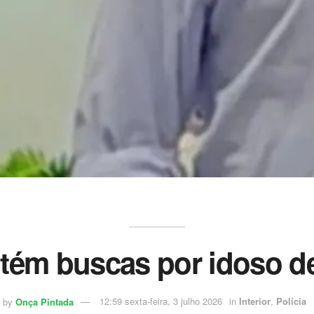
ntém buscas por idoso d
by
Onça Pintada
12:59 sexta-feira, 3 julho 2026
in
Interior
,
Polícia