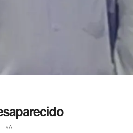
esaparecido
A
A