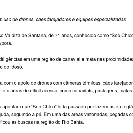
 uso de drones, cães farejadores e equipes especializadas
sco Valdiza de Santana, de 71 anos, conhecido como “Seo Chico
yporã.
s diligências em uma região de canavial e mata nas proximidad
ro do idoso.
nta com o apoio de drones com câmeras térmicas, cães farejador
m áreas de difícil acesso, como canaviais, pastagens, matas e
s apontam que “Seo Chico” teria passado por fazendas da reg
juda, seguindo a pé. Em uma das áreas vistoriadas, pegadas co
ficou as buscas na região do Rio Bahia.