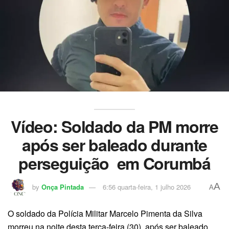
Vídeo: Soldado da PM morre
após ser baleado durante
perseguição em Corumbá
A
by
Onça Pintada
6:56 quarta-feira, 1 julho 2026
A
O soldado da Polícia Militar Marcelo Pimenta da Silva
morreu na noite desta terça-feira (30), após ser baleado