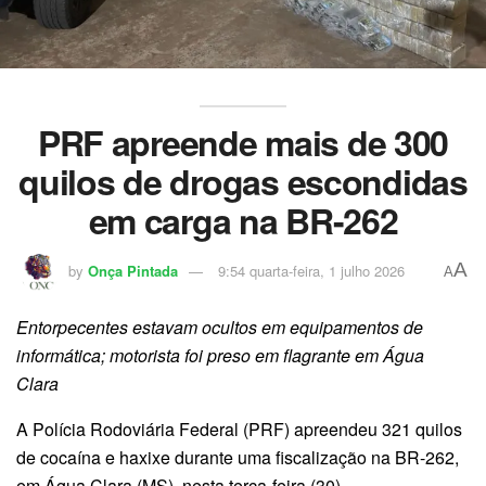
PRF apreende mais de 300
quilos de drogas escondidas
em carga na BR-262
A
by
Onça Pintada
9:54 quarta-feira, 1 julho 2026
A
Entorpecentes estavam ocultos em equipamentos de
informática; motorista foi preso em flagrante em Água
Clara
A Polícia Rodoviária Federal (PRF) apreendeu 321 quilos
de cocaína e haxixe durante uma fiscalização na BR-262,
em Água Clara (MS), nesta terça-feira (30).