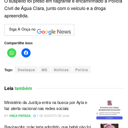
O suspeito foi preso em flagrante e encaminhado à Polícia
Civil de Água Clara, junto com o veículo e a droga
apreendida.
Siga A Onça no
Compartilhe isso:
Tags:
Destaque
MS
Notícias
Polícia
Leia
também
Ministério da Justiça entra na busca por Ayla e
faz alerta nacional nas redes sociais
BY
ONÇA PINTADA
7 DE AGOSTO DE 2026
Reviravolta: mãe teria admitido que bebê não foi