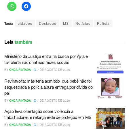
Tags:
cidades
Destaque
MS
Notícias
Polícia
Leia
também
Ministério da Justiça entra na busca por Ayla e
faz alerta nacional nas redes sociais
BY
ONÇA PINTADA
7 DE AGOSTO DE 2026
Reviravolta: mãe teria admitido que bebê não foi
sequestrada e polícia apura entrega por dívida do
pai
BY
ONÇA PINTADA
7 DE AGOSTO DE 2026
Ação leva orientação sobre violência a
trabalhadores e reforça rede de proteção em MS
BY
ONÇA PINTADA
7 DE AGOSTO DE 2026