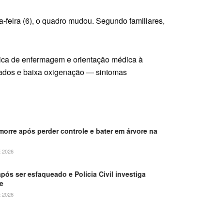
-feira (6), o quadro mudou. Segundo familiares,
nica de enfermagem e orientação médica à
erados e baixa oxigenação — sintomas
orre após perder controle e bater em árvore na
 2026
ós ser esfaqueado e Polícia Civil investiga
me
 2026