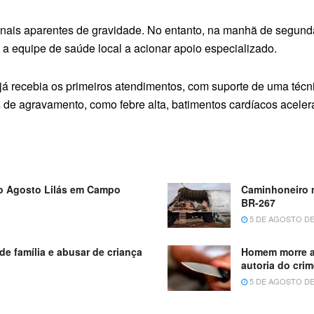
inais aparentes de gravidade. No entanto, na manhã de segunda
 a equipe de saúde local a acionar apoio especializado.
já recebia os primeiros atendimentos, com suporte de uma téc
is de agravamento, como febre alta, batimentos cardíacos acel
o Agosto Lilás em Campo
Caminhoneiro m
BR-267
5 DE AGOSTO DE
e família e abusar de criança
Homem morre ap
autoria do cri
5 DE AGOSTO DE