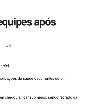
 equipes após
A
A
orumbá
mplicações de saúde decorrentes de um
em chegou a ficar submerso, sendo retirado da