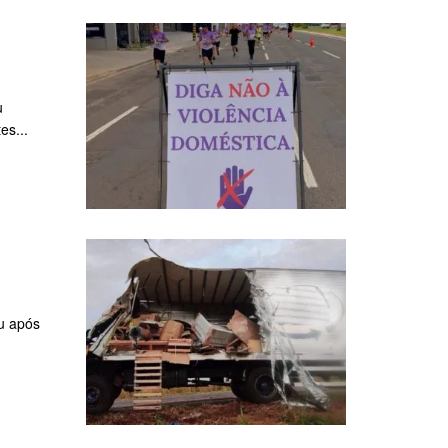
u
es...
u após