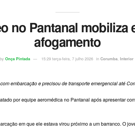
o no Pantanal mobiliza
afogamento
by
Onça Pintada
15:29 terça-feira, 7 julho 2026
in
Corumba
,
Interior
e com embarcação e precisou de transporte emergencial até C
sgatado por equipe aeromédica no Pantanal após apresentar co
barcação em que ele estava virou próximo a um barranco. O jov