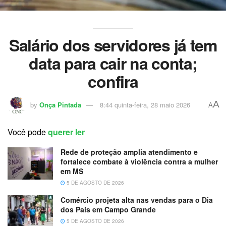
Salário dos servidores já tem
data para cair na conta;
confira
A
by
Onça Pintada
8:44 quinta-feira, 28 maio 2026
A
Você pode
querer ler
Rede de proteção amplia atendimento e
fortalece combate à violência contra a mulher
em MS
5 DE AGOSTO DE 2026
Comércio projeta alta nas vendas para o Dia
dos Pais em Campo Grande
5 DE AGOSTO DE 2026