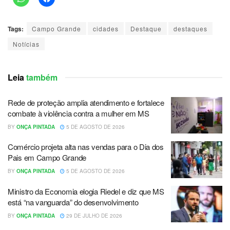
Tags:
Campo Grande
cidades
Destaque
destaques
Notícias
Leia
também
Rede de proteção amplia atendimento e fortalece
combate à violência contra a mulher em MS
BY
ONÇA PINTADA
5 DE AGOSTO DE 2026
Comércio projeta alta nas vendas para o Dia dos
Pais em Campo Grande
BY
ONÇA PINTADA
5 DE AGOSTO DE 2026
Ministro da Economia elogia Riedel e diz que MS
está “na vanguarda” do desenvolvimento
BY
ONÇA PINTADA
29 DE JULHO DE 2026