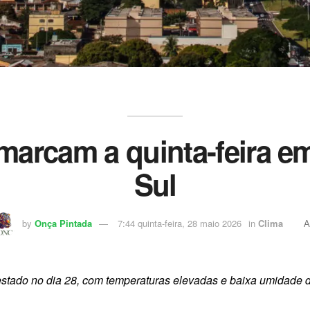
r marcam a quinta-feira 
Sul
by
Onça Pintada
7:44 quinta-feira, 28 maio 2026
in
Clima
A
stado no dia 28, com temperaturas elevadas e baixa umidade d