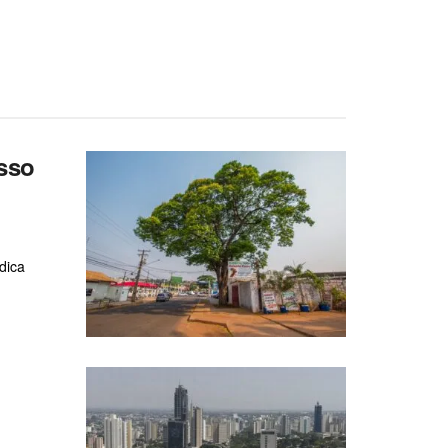
sso
dica