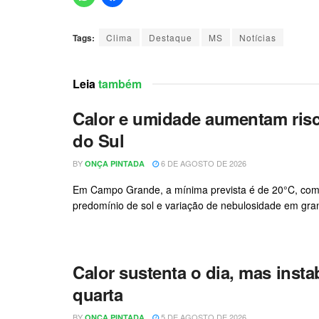
Tags:
Clima
Destaque
MS
Notícias
Leia
também
Calor e umidade aumentam ris
do Sul
BY
6 DE AGOSTO DE 2026
ONÇA PINTADA
Em Campo Grande, a mínima prevista é de 20°C, com m
predomínio de sol e variação de nebulosidade em gran
Calor sustenta o dia, mas inst
quarta
BY
5 DE AGOSTO DE 2026
ONÇA PINTADA