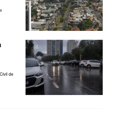
om
a
ivil de