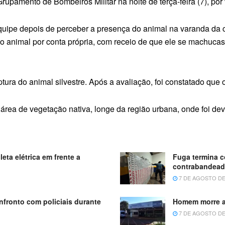
rupamento de Bombeiros Militar na noite de terça-feira (7), por
uipe depois de perceber a presença do animal na varanda da c
rar o animal por conta própria, com receio de que ele se machuc
ptura do animal silvestre. Após a avaliação, foi constatado que
área de vegetação nativa, longe da região urbana, onde foi devo
leta elétrica em frente a
Fuga termina c
contrabandea
7 DE AGOSTO DE
nfronto com policiais durante
Homem morre ap
7 DE AGOSTO DE