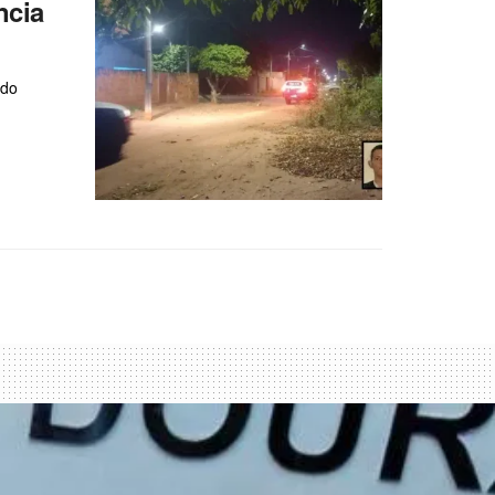
ncia
ado