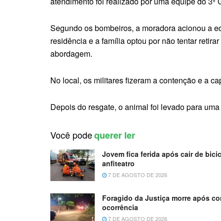
atendimento foi realizado por uma equipe do 3º G
Segundo os bombeiros, a moradora acionou a eq
residência e a família optou por não tentar reti
abordagem.
No local, os militares fizeram a contenção e a ca
Depois do resgate, o animal foi levado para uma 
Você pode
querer ler
Jovem fica ferida após cair de bicic
anfiteatro
7 DE AGOSTO DE 2026
Foragido da Justiça morre após co
ocorrência
7 DE AGOSTO DE 2026