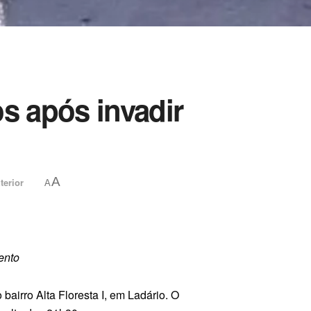
s após invadir
A
nterior
A
ento
bairro Alta Floresta I, em Ladário. O