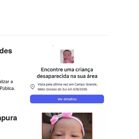
edes
lizar a
Pública.
apura