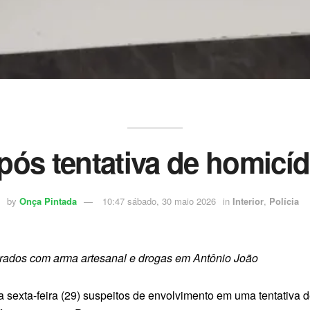
pós tentativa de homicíd
by
Onça Pintada
10:47 sábado, 30 maio 2026
in
Interior
,
Polícia
turados com arma artesanal e drogas em Antônio João
na sexta-feira (29) suspeitos de envolvimento em uma tentativa 