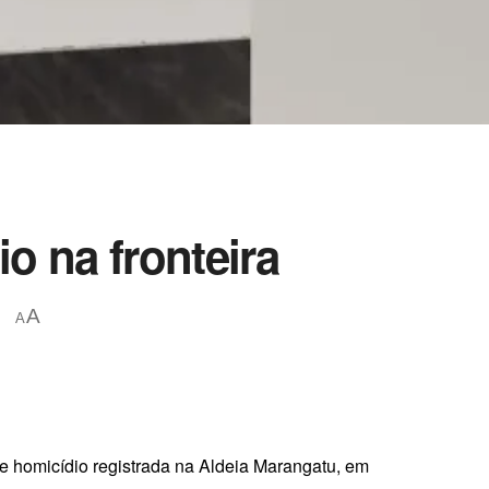
io na fronteira
A
A
de homicídio registrada na Aldeia Marangatu, em