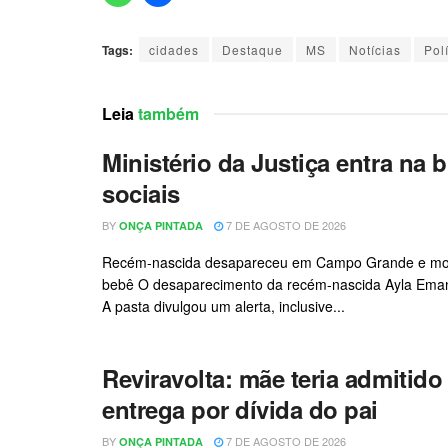
Tags:
cidades
Destaque
MS
Notícias
Pol
Leia
também
Ministério da Justiça entra na b
sociais
BY
7 DE AGOSTO DE 2026
ONÇA PINTADA
Recém-nascida desapareceu em Campo Grande e mobili
bebê O desaparecimento da recém-nascida Ayla Emanue
A pasta divulgou um alerta, inclusive...
Reviravolta: mãe teria admitido
entrega por dívida do pai
BY
7 DE AGOSTO DE 2026
ONÇA PINTADA