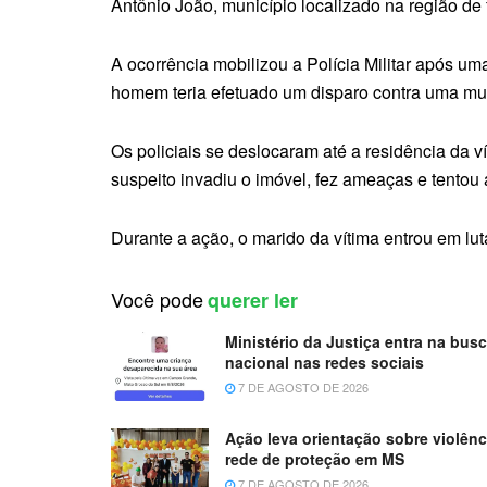
Antônio João, município localizado na região de 
A ocorrência mobilizou a Polícia Militar após u
homem teria efetuado um disparo contra uma mul
Os policiais se deslocaram até a residência da 
suspeito invadiu o imóvel, fez ameaças e tentou a
Durante a ação, o marido da vítima entrou em lu
Você pode
querer ler
Ministério da Justiça entra na busca
nacional nas redes sociais
7 DE AGOSTO DE 2026
Ação leva orientação sobre violênc
rede de proteção em MS
7 DE AGOSTO DE 2026