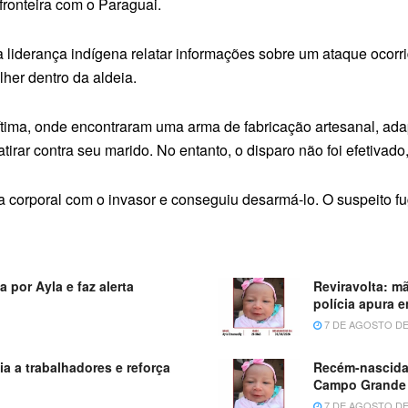
fronteira com o Paraguai.
ma liderança indígena relatar informações sobre um ataque ocor
her dentro da aldeia.
vítima, onde encontraram uma arma de fabricação artesanal, ada
tirar contra seu marido. No entanto, o disparo não foi efetivado
ta corporal com o invasor e conseguiu desarmá-lo. O suspeito 
 por Ayla e faz alerta
Reviravolta: m
polícia apura e
7 DE AGOSTO DE
ia a trabalhadores e reforça
Recém-nascida
Campo Grande
7 DE AGOSTO DE