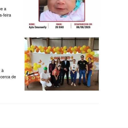
ue a
-feira
 à
 cerca de