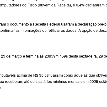
omputadores do Fisco (nuvem da Receita), e 6,4% declararam 
aram o documento à Receita Federal usaram a declaração pré-pr
nfirmar as informações ou retificar os dados. A opção de desc
23 de março e termina às 23h59min59s desta sexta-feira, 29 d
ibutáveis acima de R$ 35.584, assim como aquelas que obtivera
que receberam até dois salários mínimos mensais em 2025 estão
e.