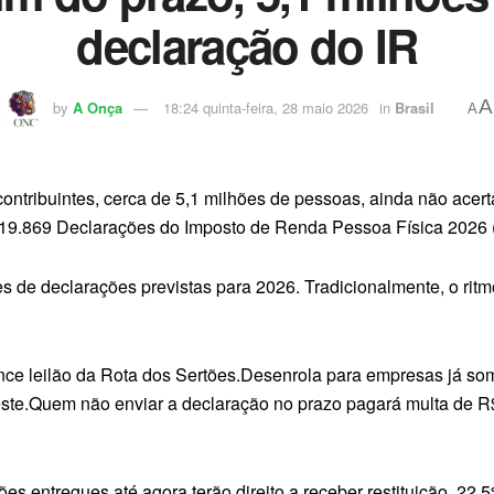
declaração do IR
A
by
A Onça
18:24 quinta-feira, 28 maio 2026
in
Brasil
A
contribuintes, cerca de 5,1 milhões de pessoas, ainda não ace
8.919.869 Declarações do Imposto de Renda Pessoa Física 2026
es de declarações previstas para 2026. Tradicionalmente, o ri
nce leilão da Rota dos Sertões.Desenrola para empresas já so
deste.Quem não enviar a declaração no prazo pagará multa de 
s entregues até agora terão direito a receber restituição, 22