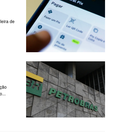
leira de
ação
...