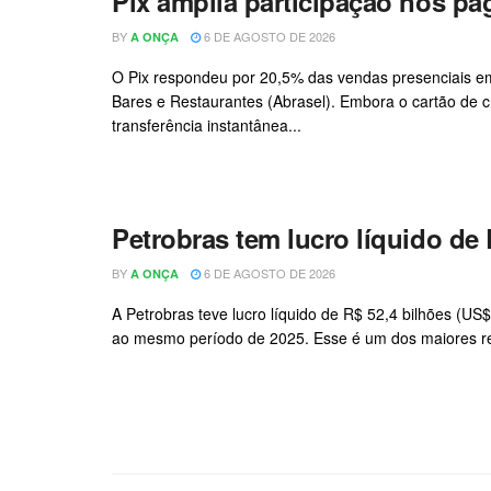
Pix amplia participação nos p
BY
6 DE AGOSTO DE 2026
A ONÇA
O Pix respondeu por 20,5% das vendas presenciais em
Bares e Restaurantes (Abrasel). Embora o cartão de 
transferência instantânea...
Petrobras tem lucro líquido de 
BY
6 DE AGOSTO DE 2026
A ONÇA
A Petrobras teve lucro líquido de R$ 52,4 bilhões (U
ao mesmo período de 2025. Esse é um dos maiores resu