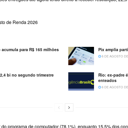
sto de Renda 2026
 acumula para R$ 165 milhões
Pix amplia par
6 DE AGOSTO DE
52,4 bi no segundo trimestre
Rio: ex-padre 
enteados
6 DE AGOSTO DE
ir do programa de computador (78,1%), enquanto 15,5% dos cont