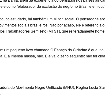
ez na Bahia, além da experiência do pensador nos países africa
o dele como “elaborador da exclusão do negro no Brasil e em ou
 pouco estudado, há também um Milton social. O pensador elaboro
ovimentos sociais brasileiros. Não por acaso, ele é referênci
dos Trabalhadores Sem Teto (MTST), que reiteradamente hom
z em um pequeno livro chamado O Espaço do Cidadão é que, no
ia. E a imensa massa, não. Ele vai dizer o seguinte: não ter c
nadora do Movimento Negro Unificado (MNU), Regina Lucia Sant
s.