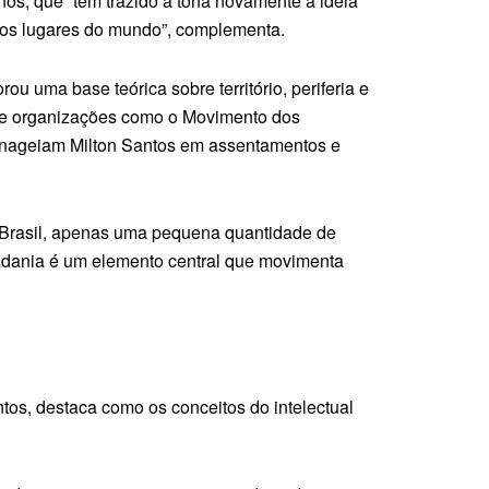
nos, que “têm trazido à tona novamente a ideia
tros lugares do mundo”, complementa.
u uma base teórica sobre território, periferia e
a de organizações como o Movimento dos
enageiam Milton Santos em assentamentos e
 Brasil, apenas uma pequena quantidade de
idadania é um elemento central que movimenta
os, destaca como os conceitos do intelectual