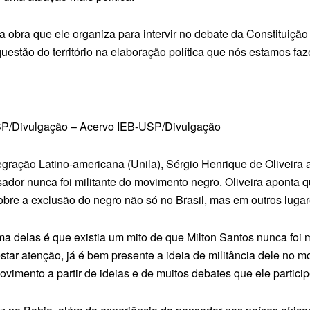
 obra que ele organiza para intervir no debate da Constituição
questão do território na elaboração política que nós estamos fa
USP/Divulgação – Acervo IEB-USP/Divulgação
egração Latino-americana (Unila), Sérgio Henrique de Oliveira
or nunca foi militante do movimento negro. Oliveira aponta que
obre a exclusão do negro não só no Brasil, mas em outros luga
a delas é que existia um mito de que Milton Santos nunca foi 
tar atenção, já é bem presente a ideia de militância dele no
vimento a partir de ideias e de muitos debates que ele particip