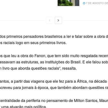
7 DE AGOSTO DE
os primeiros pensadores brasileiros a ler e falar sobre a obra 
 raciais logo em seus primeiros livros.
iros que leu a obra do Fanon, que tem sido muito resgatada rece
vessavam as estruturas, as instituições do Brasil. E ele falou s
 livro que aborda questões raciais”, ressalta.
 Santos, a partir das viagens que ele fez para a África, na déc
 escreveu para jornais à época, que também abordam questões ra
ntralidade da periferia no pensamento de Milton Santos, Maurí
r uma atuação mais política.