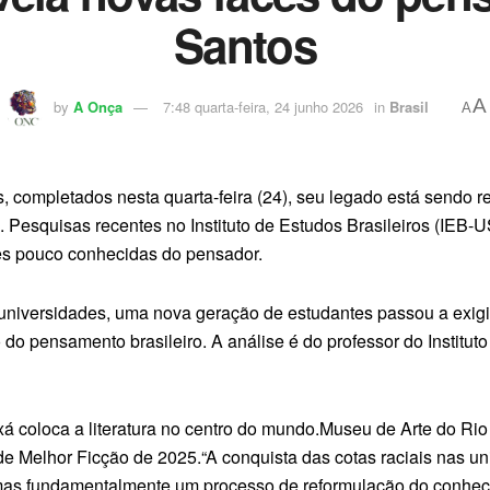
Santos
A
by
A Onça
7:48 quarta-feira, 24 junho 2026
in
Brasil
A
 completados nesta quarta-feira (24), seu legado está sendo ree
Pesquisas recentes no Instituto de Estudos Brasileiros (IEB-U
aces pouco conhecidas do pensador.
universidades, uma nova geração de estudantes passou a exig
 do pensamento brasileiro. A análise é do professor do Institu
xá coloca a literatura no centro do mundo.Museu de Arte do Rio
 Melhor Ficção de 2025.“A conquista das cotas raciais nas uni
mas fundamentalmente um processo de reformulação do conheci