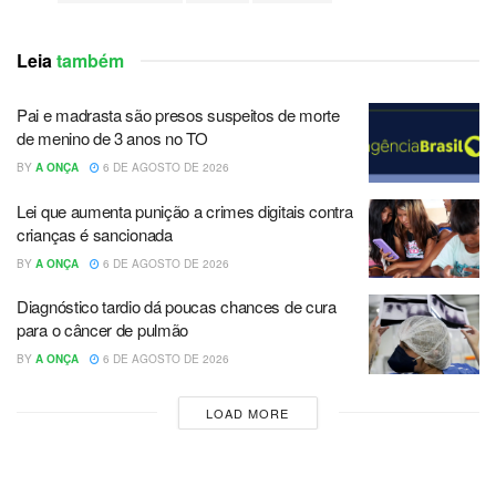
Leia
também
Pai e madrasta são presos suspeitos de morte
de menino de 3 anos no TO
BY
A ONÇA
6 DE AGOSTO DE 2026
Lei que aumenta punição a crimes digitais contra
crianças é sancionada
BY
A ONÇA
6 DE AGOSTO DE 2026
Diagnóstico tardio dá poucas chances de cura
para o câncer de pulmão
BY
A ONÇA
6 DE AGOSTO DE 2026
LOAD MORE