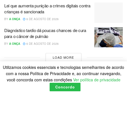
Lei que aumenta punição a crimes digitais contra
crianças é sancionada
BY
A ONÇA
6 DE AGOSTO DE 2026
Diagnóstico tardio dá poucas chances de cura
para o câncer de pulmão
BY
A ONÇA
6 DE AGOSTO DE 2026
LOAD MORE
Utilizamos cookies essenciais e tecnologias semelhantes de acordo
com a nossa Política de Privacidade e, ao continuar navegando,
você concorda com estas condições
Ver política de privacidade
Concordo
Home
Política de Cookies
Posts
© 2023
A Onça