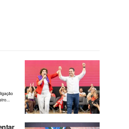
ligação
tro...
entar