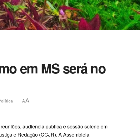
smo em MS será no
A
olítica
A
 reuniões, audiência pública e sessão solene em
Justiça e Redação (CCJR). A Assembleia