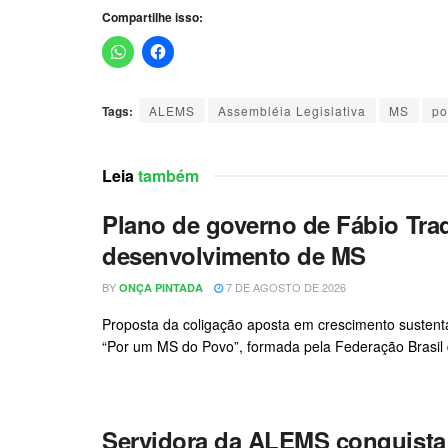
Compartilhe isso:
Tags:
ALEMS
Assembléia Legislativa
MS
po
Leia
também
Plano de governo de Fábio Trad
desenvolvimento de MS
BY
7 DE AGOSTO DE 2026
ONÇA PINTADA
Proposta da coligação aposta em crescimento sustentá
“Por um MS do Povo”, formada pela Federação Brasil d
Servidora da ALEMS conquista t