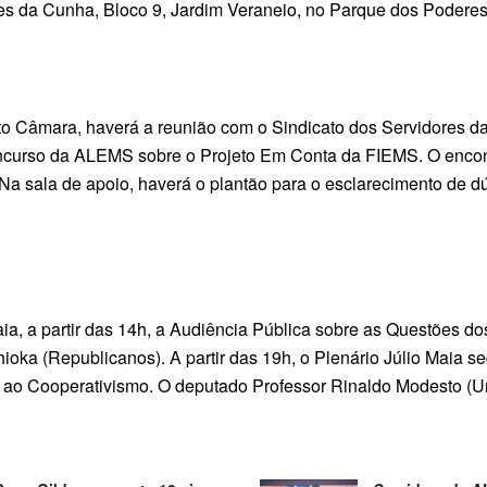
es da Cunha, Bloco 9, Jardim Veraneio, no Parque dos Podere
ito Câmara, haverá a reunião com o Sindicato dos Servidores d
urso da ALEMS sobre o Projeto Em Conta da FIEMS. O encont
. Na sala de apoio, haverá o plantão para o esclarecimento de
aia, a partir das 14h, a Audiência Pública sobre as Questões d
oka (Republicanos). A partir das 19h, o Plenário Júlio Maia s
ao Cooperativismo. O deputado Professor Rinaldo Modesto (Un