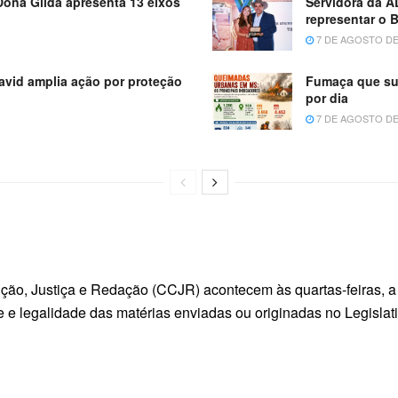
Dona Gilda apresenta 13 eixos
Servidora da A
representar o 
7 DE AGOSTO DE
avid amplia ação por proteção
Fumaça que suf
por dia
7 DE AGOSTO DE
ção, Justiça e Redação (CCJR) acontecem às quartas-feiras, a 
ade e legalidade das matérias enviadas ou originadas no Legisl