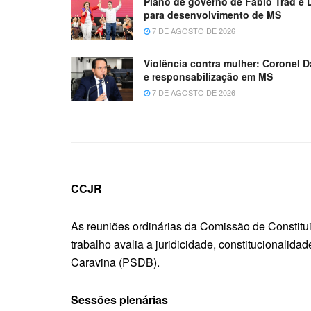
Plano de governo de Fábio Trad e 
para desenvolvimento de MS
7 DE AGOSTO DE 2026
Violência contra mulher: Coronel D
e responsabilização em MS
7 DE AGOSTO DE 2026
CCJR
As reuniões ordinárias da Comissão de Constitui
trabalho avalia a juridicidade, constitucionalid
Caravina (PSDB).
Sessões plenárias