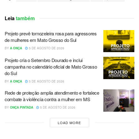
Leia
também
Projeto prevê tornozeleira rosa para agressores
de mulheres em Mato Grosso do Sul
BY
A ONÇA
5 DE AGOSTO DE 2026
Projeto cria o Setembro Dourado e inclui
campanha no calendário oficial de Mato Grosso
do Sul
BY
A ONÇA
5 DE AGOSTO DE 2026
Rede de proteção amplia atendimento e fortalece
combate à violência contra a mulher em MS
BY
ONÇA PINTADA
5 DE AGOSTO DE 2026
LOAD MORE