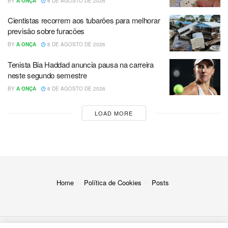
BY
A ONÇA
8 DE AGOSTO DE 2026
Cientistas recorrem aos tubarões para melhorar
previsão sobre furacões
BY
A ONÇA
8 DE AGOSTO DE 2026
Tenista Bia Haddad anuncia pausa na carreira
neste segundo semestre
BY
A ONÇA
8 DE AGOSTO DE 2026
LOAD MORE
Home
Política de Cookies
Posts