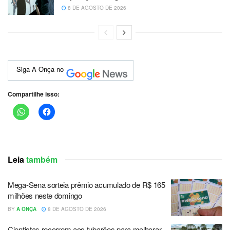
8 DE AGOSTO DE 2026
Siga A Onça no
Compartilhe isso:
Leia
também
Mega-Sena sorteia prêmio acumulado de R$ 165
milhões neste domingo
BY
A ONÇA
8 DE AGOSTO DE 2026
Cientistas recorrem aos tubarões para melhorar