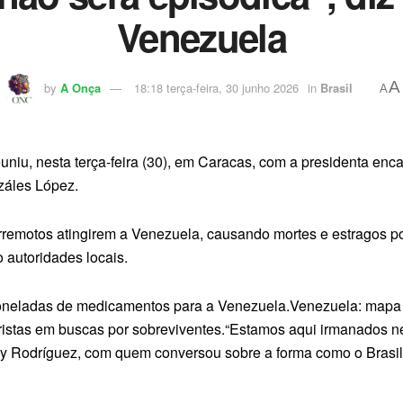
Venezuela
A
by
A Onça
18:18 terça-feira, 30 junho 2026
in
Brasil
A
euniu, nesta terça-feira (30), em Caracas, com a presidenta e
záles López.
remotos atingirem a Venezuela, causando mortes e estragos por 
 autoridades locais.
 toneladas de medicamentos para a Venezuela.Venezuela: mapa
istas em buscas por sobreviventes.“Estamos aqui irmanados nes
lcy Rodríguez, com quem conversou sobre a forma como o Brasil