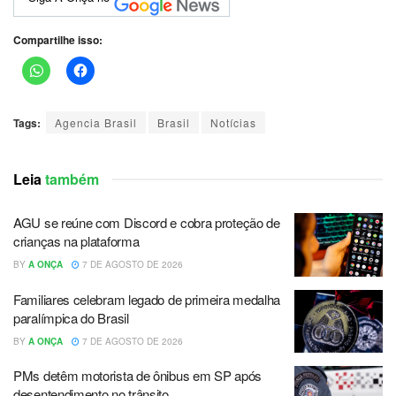
Compartilhe isso:
Tags:
Agencia Brasil
Brasil
Notícias
Leia
também
AGU se reúne com Discord e cobra proteção de
crianças na plataforma
BY
A ONÇA
7 DE AGOSTO DE 2026
Familiares celebram legado de primeira medalha
paralímpica do Brasil
BY
A ONÇA
7 DE AGOSTO DE 2026
PMs detêm motorista de ônibus em SP após
desentendimento no trânsito