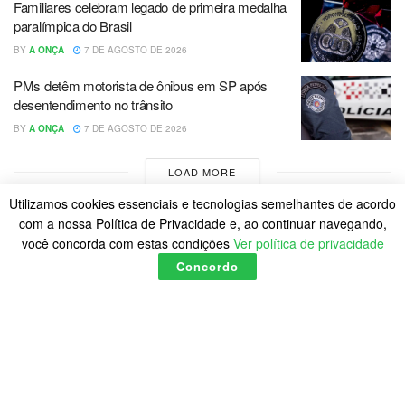
Familiares celebram legado de primeira medalha
paralímpica do Brasil
BY
A ONÇA
7 DE AGOSTO DE 2026
PMs detêm motorista de ônibus em SP após
desentendimento no trânsito
BY
A ONÇA
7 DE AGOSTO DE 2026
LOAD MORE
Utilizamos cookies essenciais e tecnologias semelhantes de acordo
com a nossa Política de Privacidade e, ao continuar navegando,
você concorda com estas condições
Ver política de privacidade
Concordo
Home
Política de Cookies
Posts
© 2023
A Onça