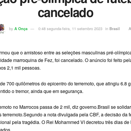
cancelado
by
A Onça
0:48 segunda-feira, 11 setembro 2023
in
Brasil
rmou que o amistoso entre as seleções masculinas pré-olímpica
cidade marroquina de Fez, foi cancelado. O anúncio foi feito pe
nos 2,1 mil pessoas.
de 700 quilômetros do epicentro do terremoto, que atingiu 6.8 g
ntido o tremor, ainda que em segurança.
moto no Marrocos passa de 2 mil, diz governo.Brasil se solida
ós terremoto.Segundo a nota divulgada pela CBF, a decisão da 
nal pela tragédia. O Rei Mohammed VI decretou três dias de l
hados.