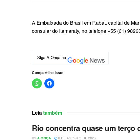
A Embaixada do Brasil em Rabat, capital de Marr
consular do Itamaraty, no telefone +55 (61) 9826
Siga A Onça no
Compartilhe isso:
Leia
também
Rio concentra quase um terço d
BY
6 DE AGOSTO DE 2026
A ONÇA