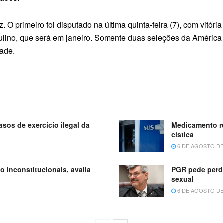
 O primeiro foi disputado na última quinta-feira (7), com vitóri
lino, que será em janeiro. Somente duas seleções da América d
dade.
sos de exercício ilegal da
Medicamento re
cística
6 DE AGOSTO DE
o inconstitucionais, avalia
PGR pede perda
sexual
6 DE AGOSTO DE