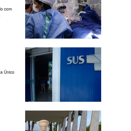
rdo com
s
ma Único