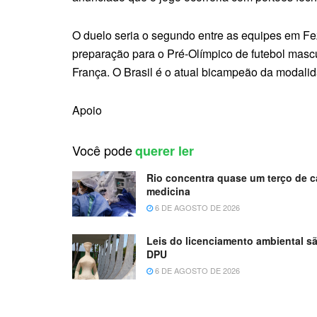
O duelo seria o segundo entre as equipes em Fez.
preparação para o Pré-Olímpico de futebol mascu
França. O Brasil é o atual bicampeão da modali
Apoio
Você pode
querer ler
Rio concentra quase um terço de ca
medicina
6 DE AGOSTO DE 2026
Leis do licenciamento ambiental sã
DPU
6 DE AGOSTO DE 2026