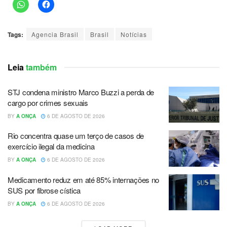
Tags:
Agencia Brasil
Brasil
Notícias
Leia
também
STJ condena ministro Marco Buzzi a perda de
cargo por crimes sexuais
BY
A ONÇA
6 DE AGOSTO DE 2026
Rio concentra quase um terço de casos de
exercício ilegal da medicina
BY
A ONÇA
6 DE AGOSTO DE 2026
Medicamento reduz em até 85% internações no
SUS por fibrose cística
BY
A ONÇA
6 DE AGOSTO DE 2026