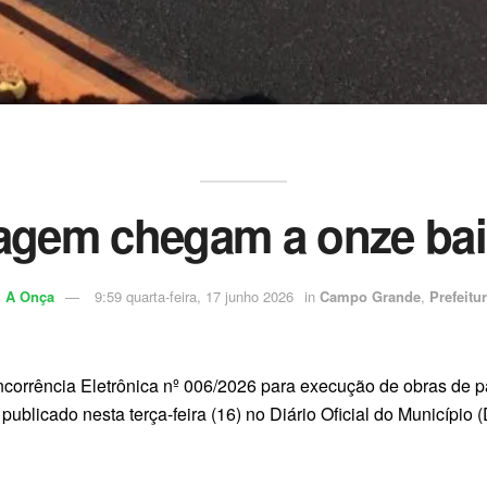
nagem chegam a onze bair
y
A Onça
9:59 quarta-feira, 17 junho 2026
in
Campo Grande
,
Prefeitu
orrência Eletrônica nº 006/2026 para execução de obras de p
i publicado nesta terça-feira (16) no Diário Oficial do Município