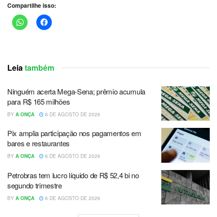
Compartilhe isso:
Leia
também
Ninguém acerta Mega-Sena; prêmio acumula
para R$ 165 milhões
BY
A ONÇA
6 DE AGOSTO DE 2026
Pix amplia participação nos pagamentos em
bares e restaurantes
BY
A ONÇA
6 DE AGOSTO DE 2026
Petrobras tem lucro líquido de R$ 52,4 bi no
segundo trimestre
BY
A ONÇA
6 DE AGOSTO DE 2026