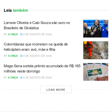
Leia
também
Lorrane Oliveira e Caio Souza são ouro no
Brasileiro de Ginástica
BY
A ONÇA
8 DE AGOSTO DE 2026
Colombianas que morreram na queda de
helicóptero eram avó, mãe e filha
BY
A ONÇA
8 DE AGOSTO DE 2026
Mega-Sena sorteia prêmio acumulado de R$ 165
milhões neste domingo
BY
A ONÇA
8 DE AGOSTO DE 2026
LOAD MORE