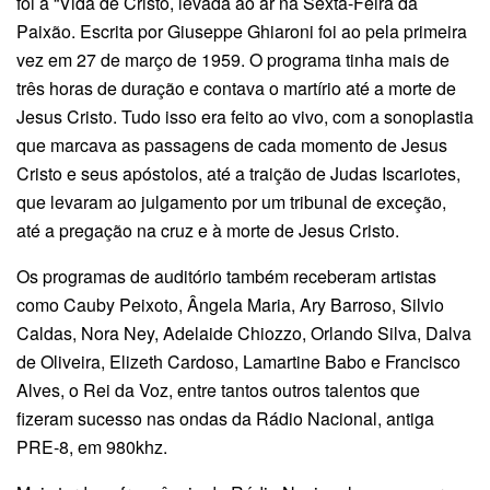
foi a “Vida de Cristo, levada ao ar na Sexta-Feira da
Paixão. Escrita por Giuseppe Ghiaroni foi ao pela primeira
vez em 27 de março de 1959. O programa tinha mais de
três horas de duração e contava o martírio até a morte de
Jesus Cristo. Tudo isso era feito ao vivo, com a sonoplastia
que marcava as passagens de cada momento de Jesus
Cristo e seus apóstolos, até a traição de Judas Iscariotes,
que levaram ao julgamento por um tribunal de exceção,
até a pregação na cruz e à morte de Jesus Cristo.
Os programas de auditório também receberam artistas
como Cauby Peixoto, Ângela Maria, Ary Barroso, Silvio
Caldas, Nora Ney, Adelaide Chiozzo, Orlando Silva, Dalva
de Oliveira, Elizeth Cardoso, Lamartine Babo e Francisco
Alves, o Rei da Voz, entre tantos outros talentos que
fizeram sucesso nas ondas da Rádio Nacional, antiga
PRE-8, em 980khz.