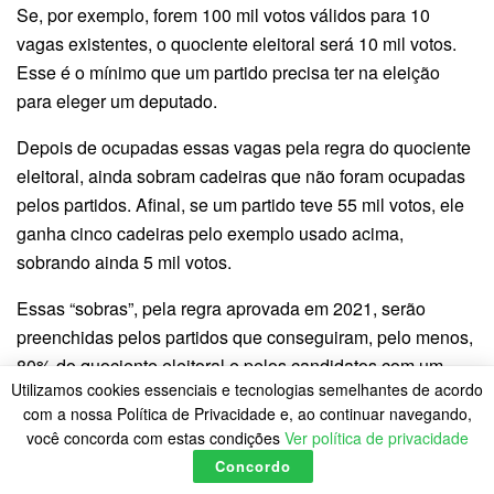
Se, por exemplo, forem 100 mil votos válidos para 10
vagas existentes, o quociente eleitoral será 10 mil votos.
Esse é o mínimo que um partido precisa ter na eleição
para eleger um deputado.
Depois de ocupadas essas vagas pela regra do quociente
eleitoral, ainda sobram cadeiras que não foram ocupadas
pelos partidos. Afinal, se um partido teve 55 mil votos, ele
ganha cinco cadeiras pelo exemplo usado acima,
sobrando ainda 5 mil votos.
Essas “sobras”, pela regra aprovada em 2021, serão
preenchidas pelos partidos que conseguiram, pelo menos,
80% do quociente eleitoral e pelos candidatos com um
Utilizamos cookies essenciais e tecnologias semelhantes de acordo
número mínimo de votos de 20% desse quociente.”
com a nossa Política de Privacidade e, ao continuar navegando,
você concorda com estas condições
Ver política de privacidade
“Este é o assunto que não tem consenso no grupo de
Concordo
trabalho nem no Colégio de Líderes, e vai ser decidido