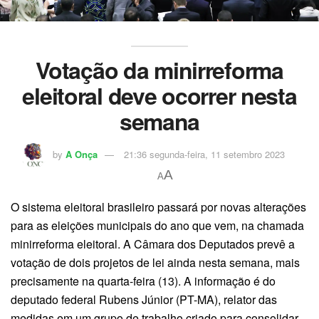
Votação da minirreforma
eleitoral deve ocorrer nesta
semana
by
A Onça
21:36 segunda-feira, 11 setembro 2023
A
A
O sistema eleitoral brasileiro passará por novas alterações
para as eleições municipais do ano que vem, na chamada
minirreforma eleitoral. A Câmara dos Deputados prevê a
votação de dois projetos de lei ainda nesta semana, mais
precisamente na quarta-feira (13). A informação é do
deputado federal Rubens Júnior (PT-MA), relator das
medidas em um grupo de trabalho criado para consolidar