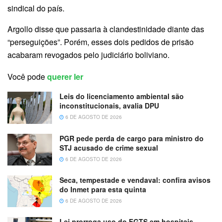
sindical do país.
Argollo disse que passaria à clandestinidade diante das
“perseguições”. Porém, esses dois pedidos de prisão
acabaram revogados pelo judiciário boliviano.
Você pode
querer ler
Leis do licenciamento ambiental são
inconstitucionais, avalia DPU
6 DE AGOSTO DE 2026
PGR pede perda de cargo para ministro do
STJ acusado de crime sexual
6 DE AGOSTO DE 2026
Seca, tempestade e vendaval: confira avisos
do Inmet para esta quinta
6 DE AGOSTO DE 2026
Lei prorroga uso do FGTS em hospitais