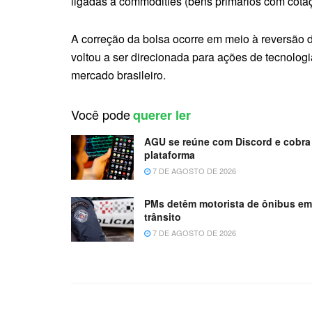
ligadas a commodities (bens primários com cotaç
A correção da bolsa ocorre em meio à reversão 
voltou a ser direcionada para ações de tecnologi
mercado brasileiro.
Você pode
querer ler
AGU se reúne com Discord e cobra 
plataforma
7 DE AGOSTO DE 2026
PMs detêm motorista de ônibus e
trânsito
7 DE AGOSTO DE 2026