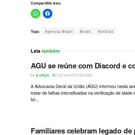
Compartilhe isso:
Tags:
Agencia Brasil
Brasil
Notícias
Leia
também
AGU se reúne com Discord e co
BY
7 DE AGOSTO DE 2026
A ONÇA
A Advocacia-Geral da União (AGU) informou nesta sext
tratar de falhas intensificadas na verificação de idad
foi...
Familiares celebram legado de 