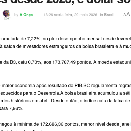
A
by
A Onça
18:26 sexta-feira, 29 maio 2026
in
Brasil
A
cumulada de 7,22%, no pior desempenho mensal desde feverei
 saída de investidores estrangeiros da bolsa brasileira e à mud
ndice da B3, caiu 0,73%, aos 173.787,49 pontos. A moeda estadu
10ª maior economia após resultado do PIB.BC regulamenta regr
esquecidos para o Desenrola.A bolsa brasileira acumulou a s
des históricos em abril. Desde então, o índice caiu da faixa de
para 7,86%.
chegou à mínima de 172.686,36 pontos, menor nível desde janei