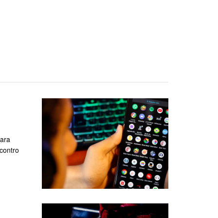
para
ncontro