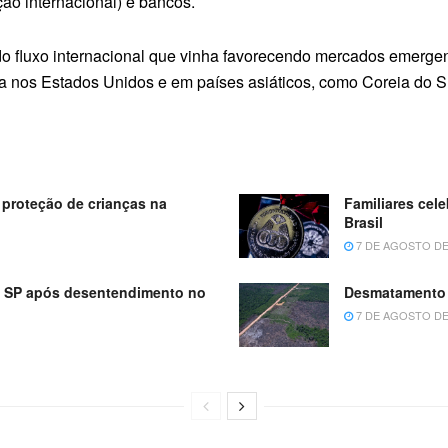
ão internacional) e bancos.
do fluxo internacional que vinha favorecendo mercados emergen
a nos Estados Unidos e em países asiáticos, como Coreia do Sul
proteção de crianças na
Familiares cel
Brasil
7 DE AGOSTO DE
m SP após desentendimento no
Desmatamento 
7 DE AGOSTO DE