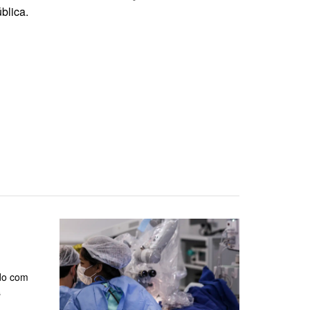
blica.
rdo com
s