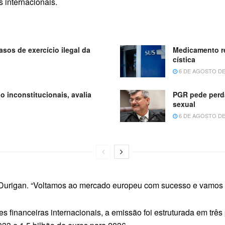
s internacionais.
sos de exercício ilegal da
Medicamento re
cística
6 DE AGOSTO DE
o inconstitucionais, avalia
PGR pede perda
sexual
6 DE AGOSTO DE
 Durigan. “Voltamos ao mercado europeu com sucesso e vamos p
s financeiras internacionais, a emissão foi estruturada em três