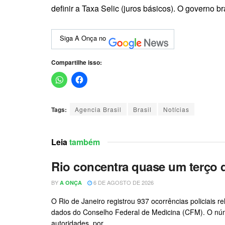
definir a Taxa Selic (juros básicos). O governo b
Siga A Onça no
Compartilhe isso:
Tags:
Agencia Brasil
Brasil
Notícias
Leia
também
Rio concentra quase um terço d
BY
6 DE AGOSTO DE 2026
A ONÇA
O Rio de Janeiro registrou 937 ocorrências policiais 
dados do Conselho Federal de Medicina (CFM). O núm
autoridades, por...