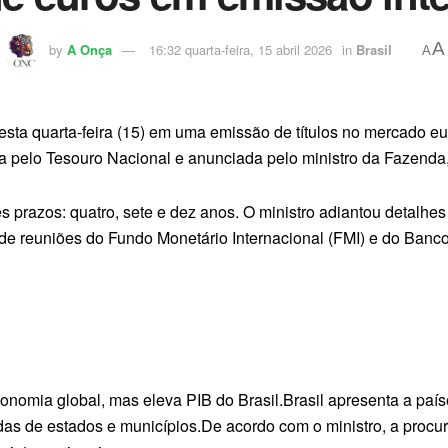
A
by
A Onça
16:32 quarta-feira, 15 abril 2026
in
Brasil
A
nesta quarta-feira (15) em uma emissão de títulos no mercado 
a pelo Tesouro Nacional e anunciada pelo ministro da Fazenda,
ês prazos: quatro, sete e dez anos. O ministro adiantou detalh
de reuniões do Fundo Monetário Internacional (FMI) e do Banc
onomia global, mas eleva PIB do Brasil.Brasil apresenta a país
as de estados e municípios.De acordo com o ministro, a procur