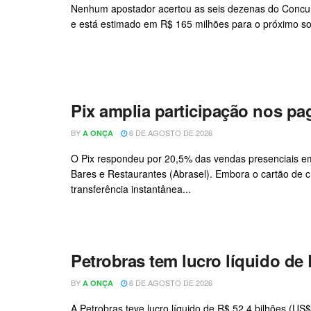
Nenhum apostador acertou as seis dezenas do Concurs
e está estimado em R$ 165 milhões para o próximo sort
Pix amplia participação nos p
BY
6 DE AGOSTO DE 2026
A ONÇA
O Pix respondeu por 20,5% das vendas presenciais em
Bares e Restaurantes (Abrasel). Embora o cartão de 
transferência instantânea...
Petrobras tem lucro líquido de 
BY
6 DE AGOSTO DE 2026
A ONÇA
A Petrobras teve lucro líquido de R$ 52,4 bilhões (U