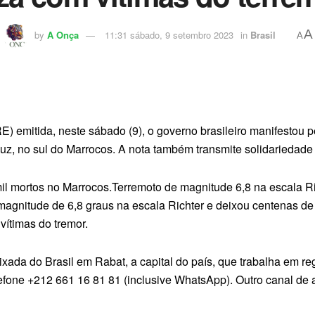
A
by
A Onça
11:31 sábado, 9 setembro 2023
in
Brasil
A
) emitida, neste sábado (9), o governo brasileiro manifestou pe
Haouz, no sul do Marrocos. A nota também transmite solidariedad
mil mortos no Marrocos.Terremoto de magnitude 6,8 na escala R
magnitude de 6,8 graus na escala Richter e deixou centenas de 
vítimas do tremor.
ada do Brasil em Rabat, a capital do país, que trabalha em reg
fone +212 661 16 81 81 (inclusive WhatsApp). Outro canal de a