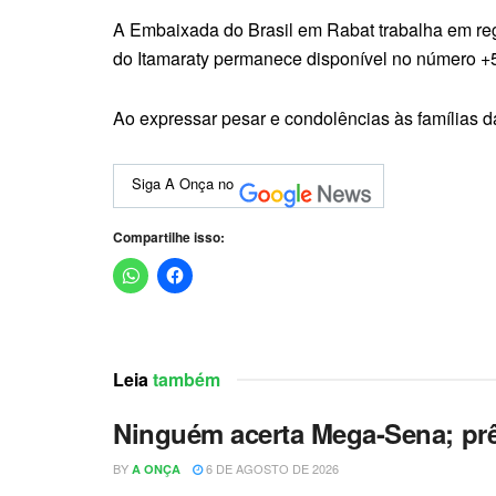
A Embaixada do Brasil em Rabat trabalha em reg
do Itamaraty permanece disponível no número +
Ao expressar pesar e condolências às famílias d
Siga A Onça no
Compartilhe isso:
Leia
também
Ninguém acerta Mega-Sena; pr
BY
6 DE AGOSTO DE 2026
A ONÇA