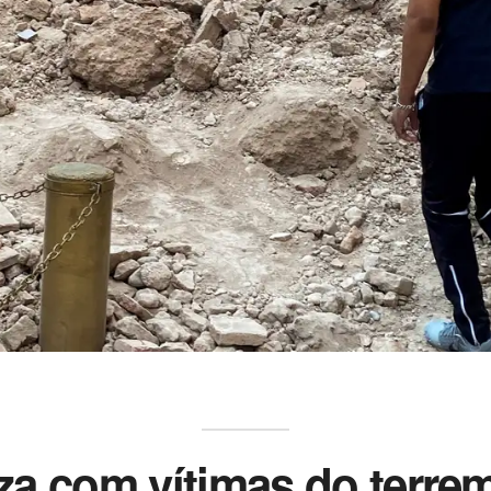
riza com vítimas do terr