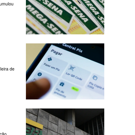
cumulou
leira de
ação