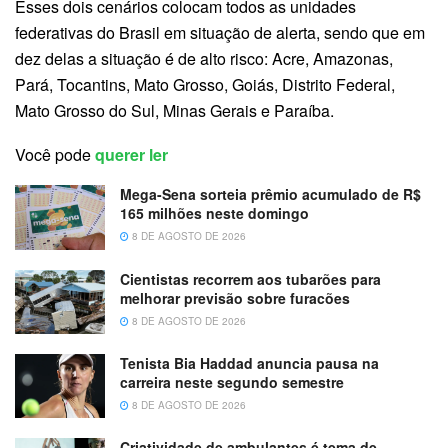
Esses dois cenários colocam todos as unidades
federativas do Brasil em situação de alerta, sendo que em
dez delas a situação é de alto risco: Acre, Amazonas,
Pará, Tocantins, Mato Grosso, Goiás, Distrito Federal,
Mato Grosso do Sul, Minas Gerais e Paraíba.
Você pode
querer ler
Mega-Sena sorteia prêmio acumulado de R$
165 milhões neste domingo
8 DE AGOSTO DE 2026
Cientistas recorrem aos tubarões para
melhorar previsão sobre furacões
8 DE AGOSTO DE 2026
Tenista Bia Haddad anuncia pausa na
carreira neste segundo semestre
8 DE AGOSTO DE 2026
Criatividade de ambulantes é tema de