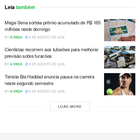
Leia
também
Mega-Sena sorteia prêmio acumulado de R$ 165
milhões neste domingo
BY
A ONÇA
8 DE AGOSTO DE 2026
Cientistas recorrem aos tubarões para melhorar
previsão sobre furacões
BY
A ONÇA
8 DE AGOSTO DE 2026
Tenista Bia Haddad anuncia pausa na carreira
neste segundo semestre
BY
A ONÇA
8 DE AGOSTO DE 2026
LOAD MORE