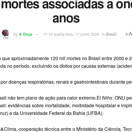
l mortes associadas a o
anos
by
A Onça
17:18 quarta-feira, 17 junho 2026
in
Brasil
A
a que aproximadamente 120 mil mortes no Brasil entre 2000 e 
ada no período, excluindo os óbitos por causas externas (aciden
r doenças respiratórias, renais e gastrointestinais durante p
asil não tem plano de ação para calor extremo.El Niño: ONU pe
il: evidências sobre mortalidade, morbidade hospitalar e impl
uz) e da Universidade Federal da Bahia (UFBA).
a&Clima, cooperação técnica entre o Ministério da Ciência, Te