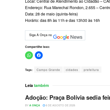
Local: Central de Atendimento ao Cidadão – CA
Endereço: Rua Marechal Rondon, 2.655 – Centr
Data: 28 de maio (quinta-feira)
Horário: das 8h às 11h e das 13h30 às 16h
Siga A Onça no
Compartilhe isso:
Tags:
Campo Grande
cidades
prefeitura
Leia
também
Adoção: Praça Bolívia sedia f
BY
6 DE AGOSTO DE 2026
A ONÇA