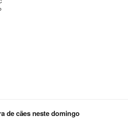
C
o
eira de cães neste domingo