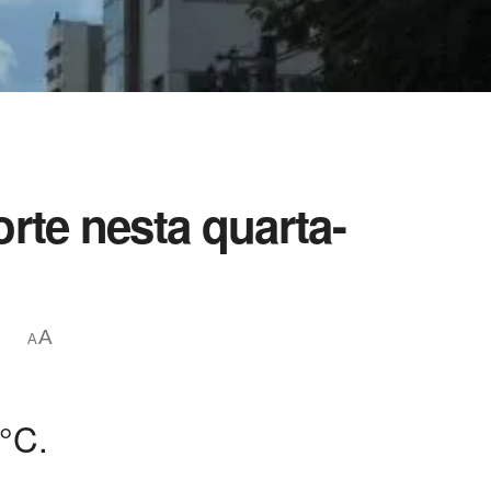
rte nesta quarta-
A
A
°C.