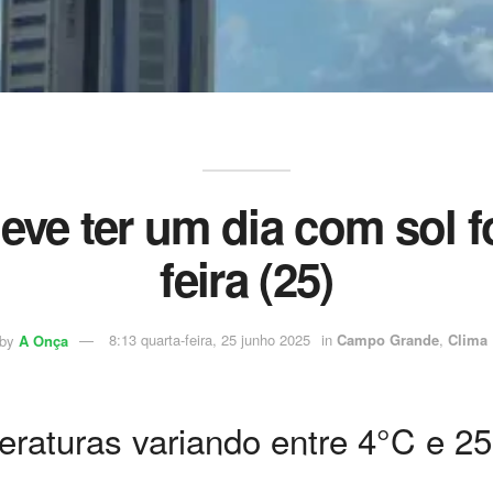
e ter um dia com sol fo
feira (25)
by
A Onça
8:13 quarta-feira, 25 junho 2025
in
Campo Grande
,
Clima
raturas variando entre 4°C e 25