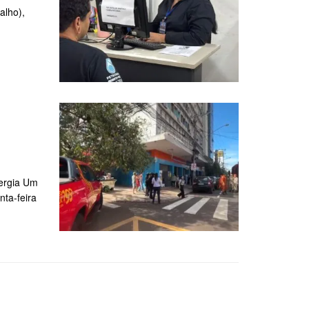
alho),
nergia Um
ta-feira