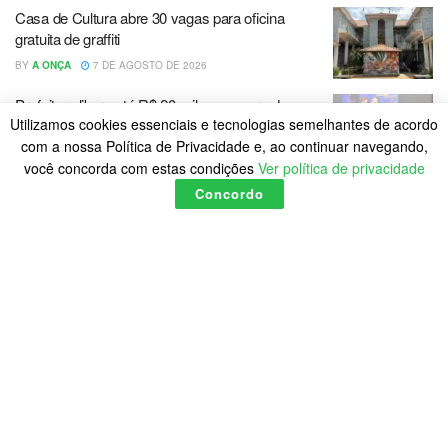
Casa de Cultura abre 30 vagas para oficina
gratuita de graffiti
BY
A ONÇA
7 DE AGOSTO DE 2026
Prefeitura libera até R$ 20 mil na compra do
Utilizamos cookies essenciais e tecnologias semelhantes de acordo
primeiro imóvel
com a nossa Política de Privacidade e, ao continuar navegando,
BY
A ONÇA
7 DE AGOSTO DE 2026
você concorda com estas condições
Ver política de privacidade
Concordo
LOAD MORE
Home
Política de Cookies
Posts
© 2023
A Onça