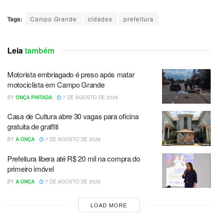
Tags:
Campo Grande
cidades
prefeitura
Leia
também
Motorista embriagado é preso após matar
motociclista em Campo Grande
BY
ONÇA PINTADA
7 DE AGOSTO DE 2026
Casa de Cultura abre 30 vagas para oficina
gratuita de graffiti
BY
A ONÇA
7 DE AGOSTO DE 2026
Prefeitura libera até R$ 20 mil na compra do
primeiro imóvel
BY
A ONÇA
7 DE AGOSTO DE 2026
LOAD MORE