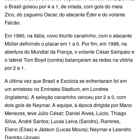
o Brasil goleou por 4 a 1, de virada, com gols do meia
Zico, do zagueiro Oscar, do atacante Éder e do volante
Falcão.
Em 1990, na Itália, novo triunfo canarinho, com o atacante
Müller definindo o placar em 1 a 0. Por fim, em 1998, na
abertura do Mundial da França, o volante César Sampaio e
o lateral Tom Boyd (contra) balançaram as redes na vitória
por 2 a 1.
A última vez que Brasil e Escócia se enfrentaram foi em
um amistoso no Emirates Stadium, em Londres
(Inglaterra). A seleção canarinho venceu por 2 a 0, com
dois gols de Neymar. A equipe, à época dirigida por Mano
Menezes, teve Júlio César; Daniel Alves, Lúcio, Thiago
Silva, André Santos; Lucas Leiva (Sandro), Ramires,
Elano (Elias) e Jádson (Lucas Moura); Neymar e Leandro
Damião (Jonas).