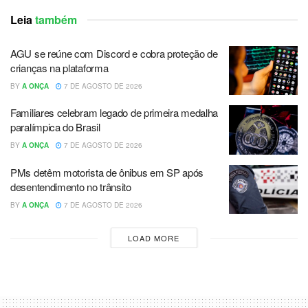
Leia
também
AGU se reúne com Discord e cobra proteção de
crianças na plataforma
BY
A ONÇA
7 DE AGOSTO DE 2026
Familiares celebram legado de primeira medalha
paralímpica do Brasil
BY
A ONÇA
7 DE AGOSTO DE 2026
PMs detêm motorista de ônibus em SP após
desentendimento no trânsito
BY
A ONÇA
7 DE AGOSTO DE 2026
LOAD MORE