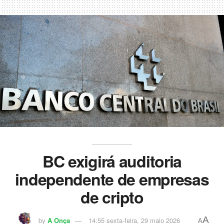
BC exigirá auditoria
independente de empresas
de cripto
A
by
A Onça
14:55 sexta-feira, 29 maio 2026
A