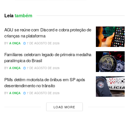
Leia
também
AGU se reúne com Discord e cobra proteção de
crianças na plataforma
BY
A ONÇA
7 DE AGOSTO DE 2026
Familiares celebram legado de primeira medalha
paralímpica do Brasil
BY
A ONÇA
7 DE AGOSTO DE 2026
PMs detêm motorista de ônibus em SP após
desentendimento no trânsito
BY
A ONÇA
7 DE AGOSTO DE 2026
LOAD MORE