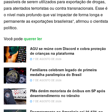
passíveis de serem utilizados para exportação de drogas,
para atentados terroristas ou contra transnacionais. Esse é
o nível mais profundo que vai impactar de forma longa e
permanente as exportações brasileiras”, afirmou o cientista
político.
Você pode
querer ler
AGU se reúne com Discord e cobra proteção
de crianças na plataforma
7 DE AGOSTO DE 2026
Familiares celebram legado de primeira
medalha paralímpica do Brasil
7 DE AGOSTO DE 2026
PMs detêm motorista de ônibus em SP após
desentendimento no trânsito
7 DE AGOSTO DE 2026
Desmatamento na Amazônia cai 36,87% no