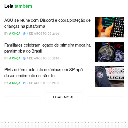
Leia
também
AGU se reúne com Discord e cobra proteção de
crianças na plataforma
BY
A ONÇA
7 DE AGOSTO DE 2026
Familiares celebram legado de primeira medalha
paralímpica do Brasil
BY
A ONÇA
7 DE AGOSTO DE 2026
PMs detêm motorista de ônibus em SP após
desentendimento no trânsito
BY
A ONÇA
7 DE AGOSTO DE 2026
LOAD MORE