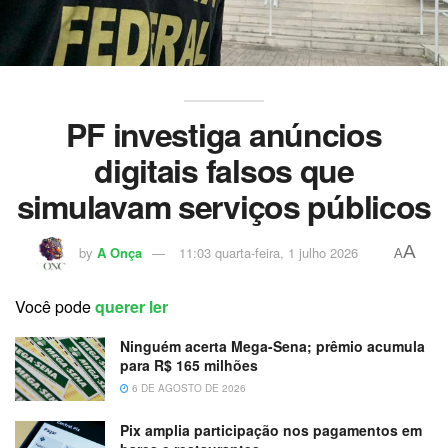
PF investiga anúncios
digitais falsos que
simulavam serviços públicos
A
by
A Onça
11:03 quarta-feira, 1 julho 2026
A
Você pode
querer ler
Ninguém acerta Mega-Sena; prêmio acumula
para R$ 165 milhões
6 DE AGOSTO DE 2026
Pix amplia participação nos pagamentos em