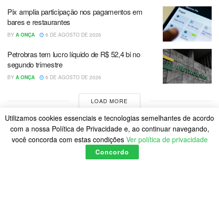
Pix amplia participação nos pagamentos em
bares e restaurantes
BY
A ONÇA
6 DE AGOSTO DE 2026
Petrobras tem lucro líquido de R$ 52,4 bi no
segundo trimestre
BY
A ONÇA
6 DE AGOSTO DE 2026
LOAD MORE
Utilizamos cookies essenciais e tecnologias semelhantes de acordo
com a nossa Política de Privacidade e, ao continuar navegando,
você concorda com estas condições
Ver política de privacidade
Concordo
Home
Política de Cookies
Posts
© 2023
A Onça